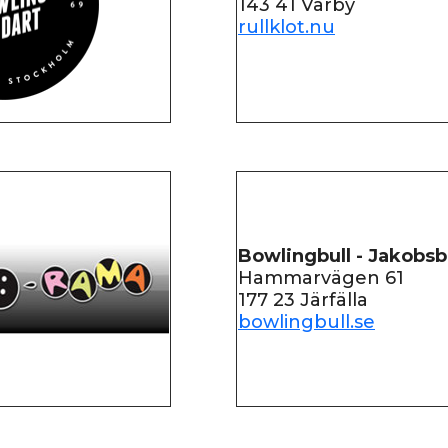
143 41 Vårby
rullklot.nu
Bowlingbull - Jakobs
Hammarvägen 61
177 23 Järfälla
bowlingbull.se