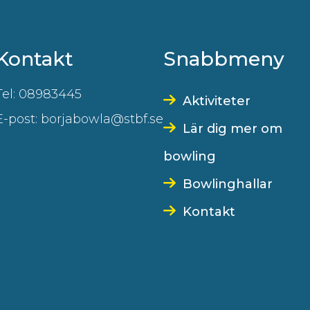
Kontakt
Snabbmeny
Tel: 08983445
Aktiviteter
E-post: borjabowla@stbf.se
Lär dig mer om
bowling
Bowlinghallar
Kontakt