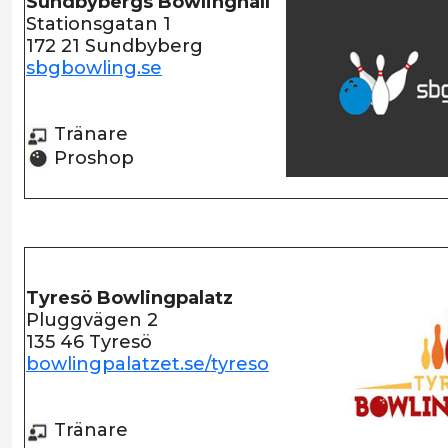
Sundbybergs Bowlinghall
Stationsgatan 1
172 21 Sundbyberg
sbgbowling.se
Tränare
Proshop
Tyresö Bowlingpalatz
Pluggvägen 2
135 46 Tyresö
bowlingpalatzet.se/tyreso
Tränare