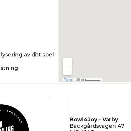
ysering av ditt spel
ustning
Bowl4Joy - Vårby
Bäckgårdsvägen 47