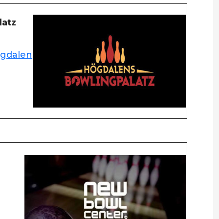
latz
ogdalen