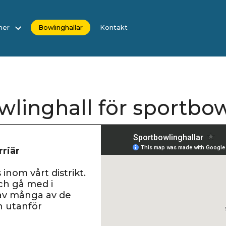
 mer
Bowlinghallar
Kontakt
wlinghall för sportbow
rriär
 inom vårt distrikt.
och gå med i
 av många av de
h utanför