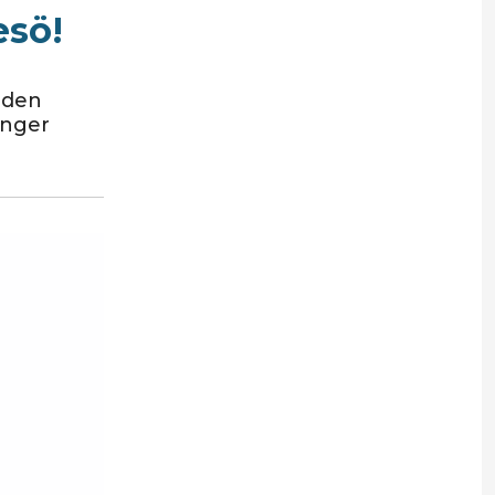
esö!
 den
enger