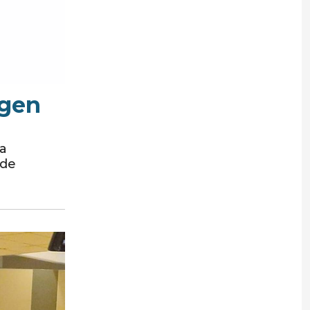
lgen
ka
nde