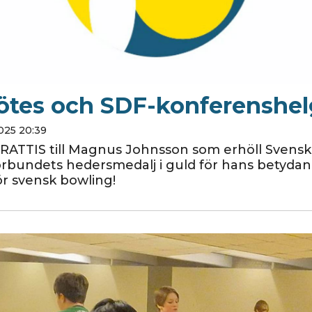
tes och SDF-konferenshe
025 20:39
GRATTIS till Magnus Johnsson som erhöll Svens
rbundets hedersmedalj i guld för hans betyda
ör svensk bowling!