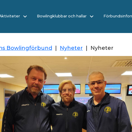
/Aktiviteter
Bowlingklubbar och hallar
Förbundsinfor
ms Bowlingförbund
|
Nyheter
|
Nyheter