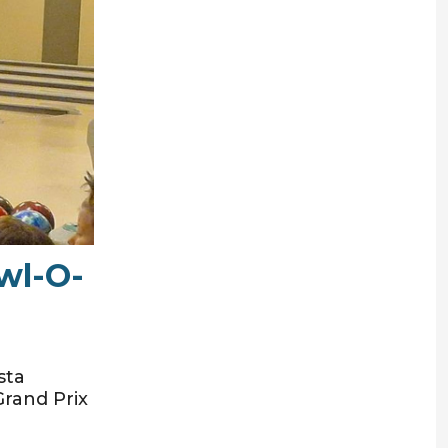
wl-O-
sta
rand Prix