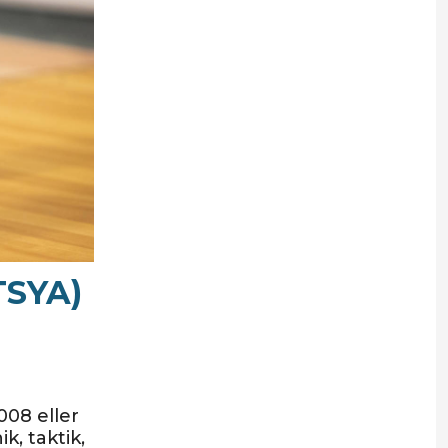
TSYA)
008 eller
k, taktik,