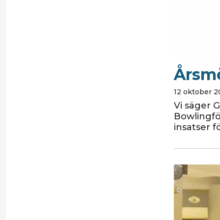
Årsmö
12 oktober 2
Vi säger 
Bowlingfö
insatser f