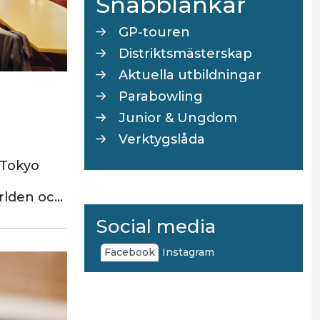
Snabblänkar
GP-touren
Distriktsmästerskap
Aktuella utbildningar
Parabowling
Junior & Ungdom
Verktygslåda
 Tokyo
ärlden oc…
Social media
Facebook
Instagram