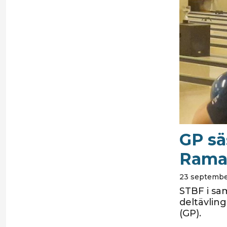
GP sä
Rama
23 september
STBF i sa
deltävlin
(GP).