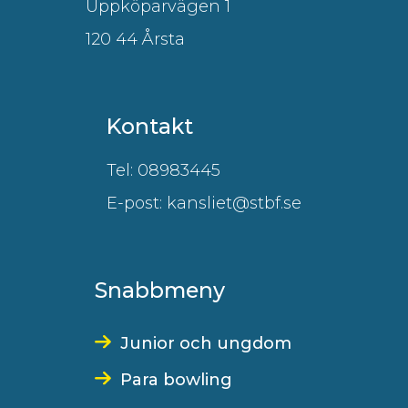
Uppköparvägen 1
120 44 Årsta
Kontakt
Tel: 08983445
E-post: kansliet@stbf.se
Snabbmeny
Junior och ungdom
Para bowling