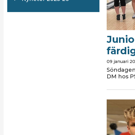
Juni
färdi
09 januari 2
Söndagen 
DM hos PS