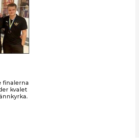
 finalerna
er kvalet
rännkyrka.