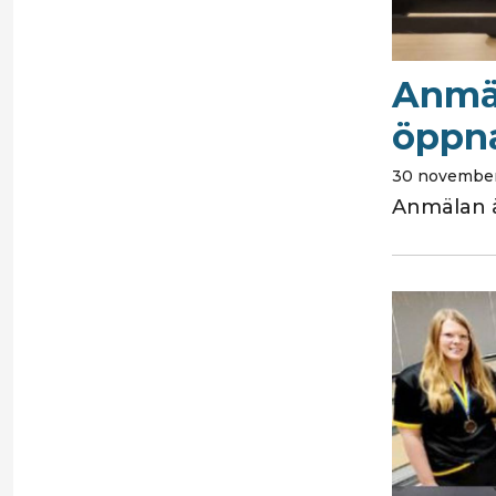
Anmäl
öppn
30 november
Anmälan ä