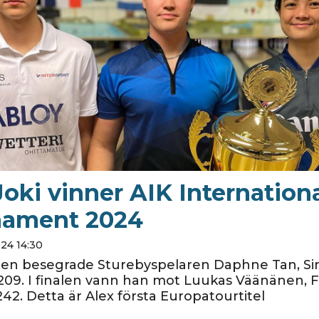
Joki vinner AIK Internation
nament 2024
024 14:30
alen besegrade Sturebyspelaren Daphne Tan, Si
09. I finalen vann han mot Luukas Väänänen, F
42. Detta är Alex första Europatourtitel