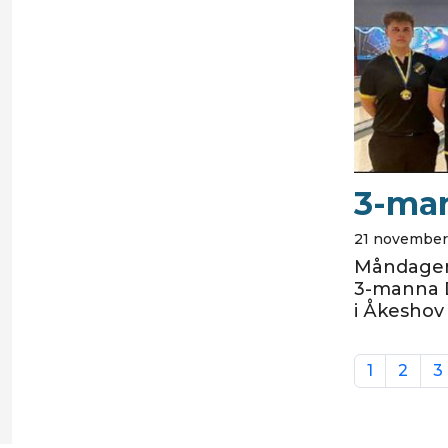
3-man
21 november
Måndagen 
3-manna D
i Åkeshov
1
2
3