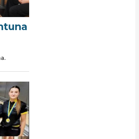
entuna
a.