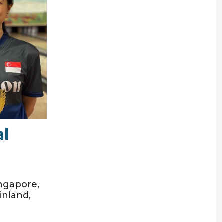
al
ngapore,
inland,