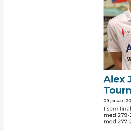
Alex 
Tour
09 januari 2
I semifin
med 279-2
med 277-2