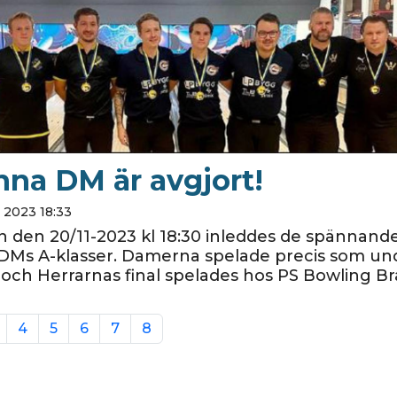
na DM är avgjort!
 2023 18:33
den 20/11-2023 kl 18:30 inleddes de spännande
Ms A-klasser. Damerna spelade precis som und
 och Herrarnas final spelades hos PS Bowling B
4
5
6
7
8