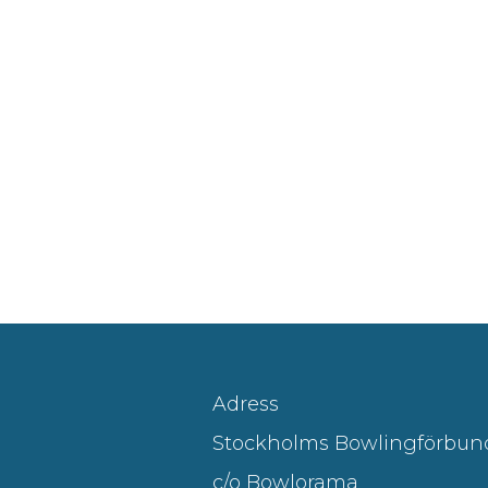
Adress
Stockholms Bowlingförbun
c/o Bowlorama