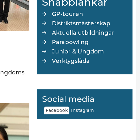
Snabblänkar
GP-touren
Distriktsmästerskap
Aktuella utbildningar
Parabowling
Junior & Ungdom
Verktygslåda
 Ungdoms
Social media
Facebook
Instagram