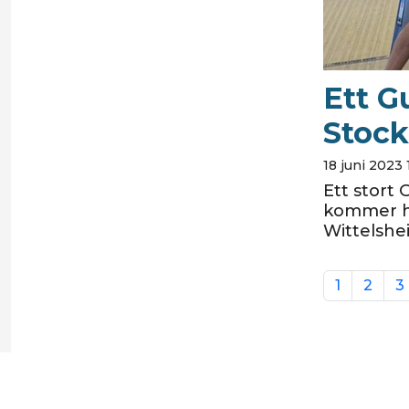
Ett Gu
Stock
18 juni 2023 
Ett stort 
kommer he
Wittelshei
1
2
3