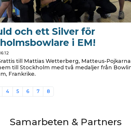
ld och ett Silver för
holmsbowlare i EM!
16:12
Grattis till Mattias Wetterberg, Matteus-Pojkar
m till Stockholm med två medaljer från Bowli
m, Frankrike.
4
5
6
7
8
Samarbeten & Partners