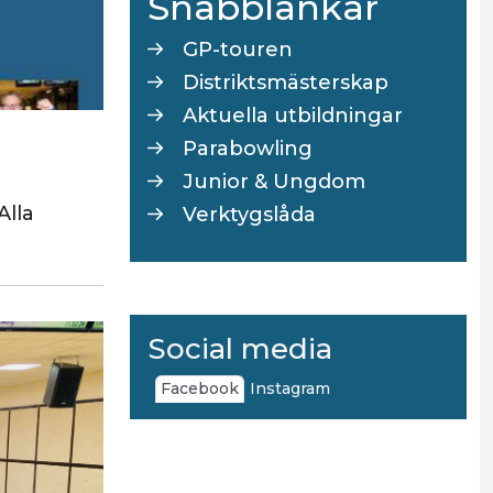
Snabblänkar
GP-touren
Distriktsmästerskap
Aktuella utbildningar
Parabowling
Junior & Ungdom
Alla
Verktygslåda
Social media
Facebook
Instagram