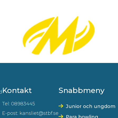
Kontakt
Snabbmeny
d
Tel: 08983445
Junior och ungdom
E-post: kansliet@stbf.se
Para bowling