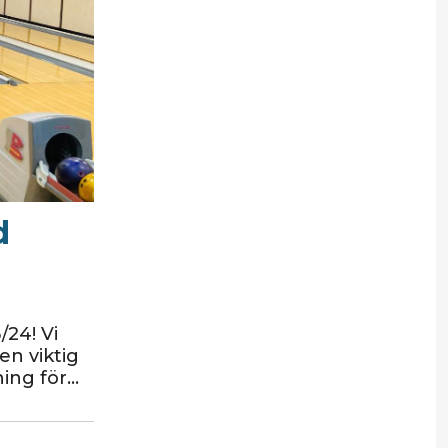
d
/24! Vi
en viktig
ning för…