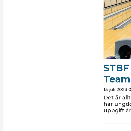
STBF 
Team 
13 juli 2023 
Det är all
har ungdo
uppgift ä