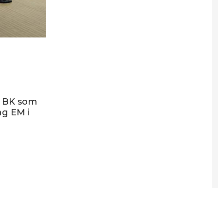
na BK som
ng EM i