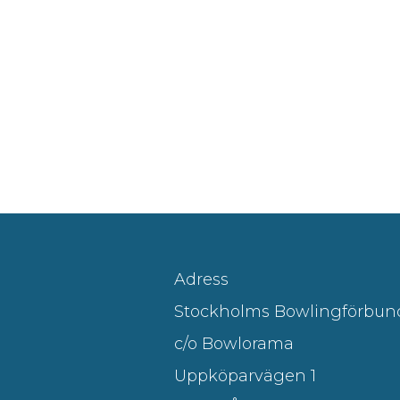
Adress
Stockholms Bowlingförbun
c/o Bowlorama
Uppköparvägen 1