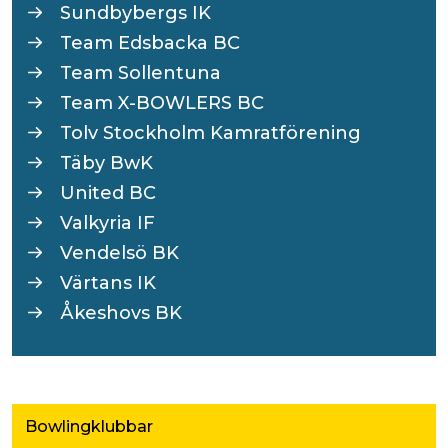
Sundbybergs IK
Team Edsbacka BC
Team Sollentuna
Team X-BOWLERS BC
Tolv Stockholm Kamratförening
Täby BwK
United BC
Valkyria IF
Vendelsö BK
Värtans IK
Åkeshovs BK
Bowlingklubbar