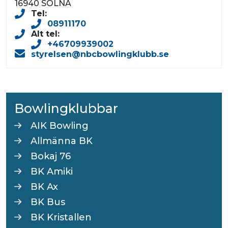
16940 SOLNA
Tel:
08911170
Alt tel:
+46709939002
styrelsen@nbcbowlingklubb.se
Bowlingklubbar
AIK Bowling
Allmänna BK
Bokaj 76
BK Amiki
BK Ax
BK Bus
BK Kristallen