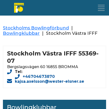
Stockholms Bowlingförbund
|
Bowlingklubbar
|
Stockholm Västra IFFF
Stockholm Västra IFFF 55369-
07
Bergslagsvägen 60 16855 BROMMA
Tel:
+46704673870
kajsa.axelsson@wester-elsner.se
Bowlingklubbar