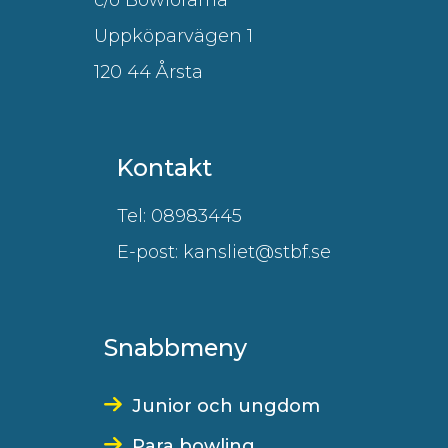
c/o Bowlorama
Uppköparvägen 1
120 44 Årsta
Kontakt
Tel: 08983445
E-post: kansliet@stbf.se
Snabbmeny
Junior och ungdom
Para bowling