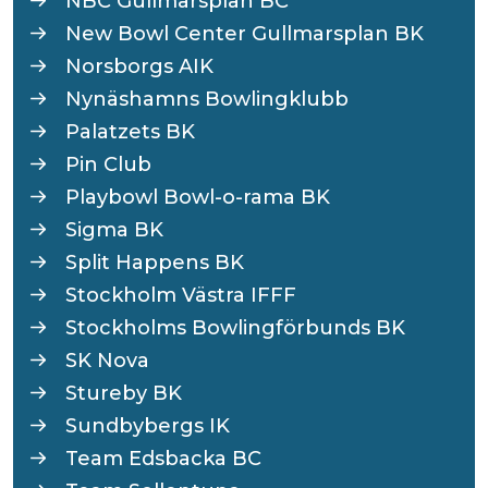
NBC Gullmarsplan BC
New Bowl Center Gullmarsplan BK
Norsborgs AIK
Nynäshamns Bowlingklubb
Palatzets BK
Pin Club
Playbowl Bowl-o-rama BK
Sigma BK
Split Happens BK
Stockholm Västra IFFF
Stockholms Bowlingförbunds BK
SK Nova
Stureby BK
Sundbybergs IK
Team Edsbacka BC