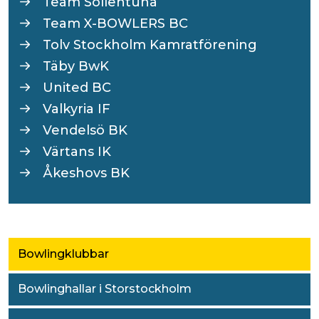
Team Sollentuna
Team X-BOWLERS BC
Tolv Stockholm Kamratförening
Täby BwK
United BC
Valkyria IF
Vendelsö BK
Värtans IK
Åkeshovs BK
Bowlingklubbar
Bowlinghallar i Storstockholm