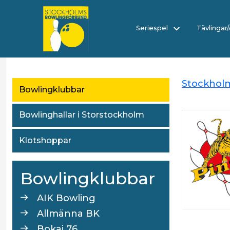
Seriespel
Tävlingar
Stockhol
Bowlingklubbar
Bowlinghallar i Storstockholm
Klotshoppar
Bowlingklubbar
AIK Bowling
Allmänna BK
Bokaj 76