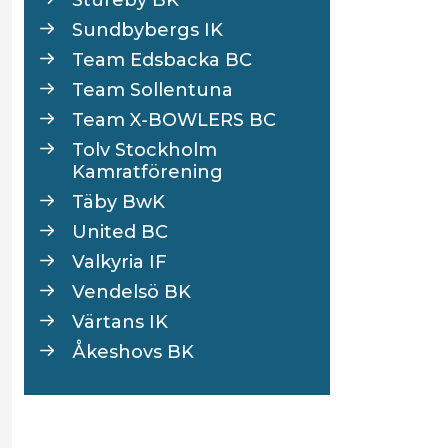
Sundbybergs IK
Team Edsbacka BC
Team Sollentuna
Team X-BOWLERS BC
Tolv Stockholm
Kamratförening
Täby BwK
United BC
Valkyria IF
Vendelsö BK
Värtans IK
Åkeshovs BK