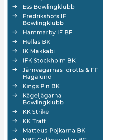
Ess Bowlingklubb
Fredrikshofs IF
Bowlingklubb
Hammarby IF BF
Hellas BK
IK Makkabi
IFK Stockholm BK
Järnvägarnas Idrotts & FF
Hagalund
Kings Pin BK
Kägeljägarna
Bowlingklubb
KK Strike
KK Träff
Matteus-Pojkarna BK
NBC Gullmarsplan BC