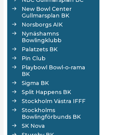
New Bowl Center
Gullmarsplan BK
Norsborgs AIK
Nynäshamns
Bowlingklubb
Palatzets BK
Pin Club
Playbowl Bowl-o-rama
BK
Sigma BK
Split Happens BK
Stockholm Västra IFFF
Stockholms
Bowlingförbunds BK
SK Nova
Stureby BK