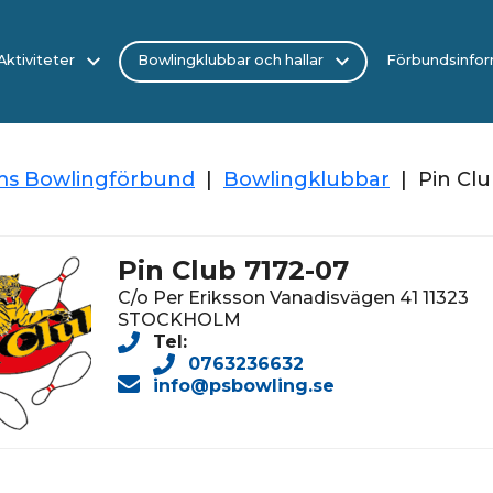
/Aktiviteter
Bowlingklubbar och hallar
Förbundsinfor
ms Bowlingförbund
|
Bowlingklubbar
|
Pin Cl
Pin Club 7172-07
C/o Per Eriksson Vanadisvägen 41 11323
STOCKHOLM
Tel:
0763236632
info@psbowling.se